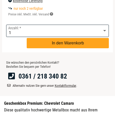
kostenlose Lieferung
Koblenz
nur noch 2 verfügbar
Leipzig
Preise inkl. MwSt. inkl. Versand
Mannheim
Anzahl:
Mühlhausen
In den Warenkorb
München
Sie wünschen den persönlichen Kontakt?
Bestellen Sie bequem per Telefon!
Rosenheim
0361 / 218 340 82
Wuppertal
Alternativ nutzen Sie gern unser
Kontaktformular
.
Zwickau
Geschenkbox Premium: Chevrolet Camaro
Diese qualitativ hochwertige Metallbox macht aus Ihrem