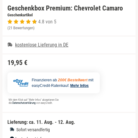
Geschenkbox Premium: Chevrolet Camaro
Niedersachsen
Eisenach
Porsche mieten
Geschenkartikel
4.8 von 5
(21 Bewertungen)
NRW
Erfurt
kostenlose Lieferung in DE
Rheinland-Pfalz
Frankfurt am Main
Saarland
Fulda
19,95 €
Sachsen
Gelsenkirchen
Finanzieren ab
200€ Bestellwert
mit
easyCredit-Ratenkauf.
Mehr Infos
Sachsen-Anhalt
Gera
Mit dem Klick auf "Mehr Infos" akzeptieren Sie
die
Datenschutzerklärung
von easyCredit.
Schleswig-Holstein
Hannover
Lieferung: ca.
11. Aug. - 12. Aug.
Thüringen
Kassel
Sofort versandfertig