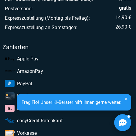
gratis
Postversand:
14,90 €
Expresszustellung (Montag bis Freitag):
26,90 €
Expresszustellung an Samstagen:
Zahlarten
Apple Pay
AmazonPay
PayPal
Kreditkarte
Frag Flo! Unser KI-Berater hilft Ihnen gerne weiter.
Klarna
easyCredit-Ratenkauf
Vorkasse