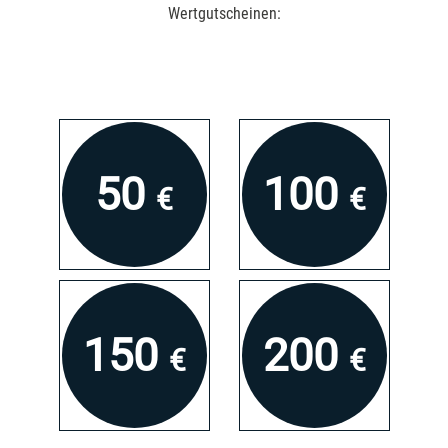
Wertgutscheinen:
50
100
€
€
150
200
€
€