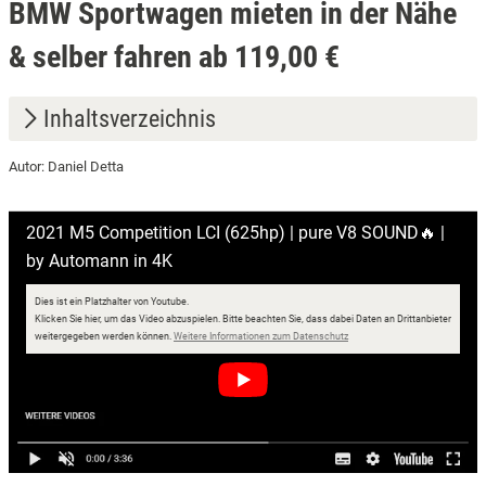
BMW Sportwagen mieten in der Nähe
& selber fahren ab 119,00 €
Inhaltsverzeichnis
Autor: Daniel Detta
1.
Standorte
2.
Preise
2021 M5 Competition LCI (625hp) | pure V8 SOUND🔥 |
by Automann in 4K
3.
BMW Modelle
Dies ist ein Platzhalter von Youtube.
Klicken Sie hier, um das Video abzuspielen.
Bitte beachten Sie, dass dabei Daten an Drittanbieter
öffnet in neuem Fenster
weitergegeben werden können.
Weitere Informationen zum Datenschutz