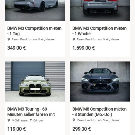
Koblenz
Leipzig
BMW M3 Competition mieten
BMW M3 Competition mieten
Mannheim
- 1 Tag
- 1 Woche
Raum Frankfurt am Main, Hessen
Raum Frankfurt am Main, Hessen
Mühlhausen
349,00 €
1.599,00 €
München
Rosenheim
Wuppertal
BMW M3 Touring - 60
BMW M8 Competition mieten
Zwickau
Minuten selber fahren mit
- 8 Stunden (Mo.-Do.)
Instruktor
Raum Frankfurt am Main, Hessen
Mühlhausen, Thüringen
119,00 €
299,00 €