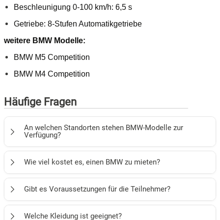
Beschleunigung 0-100 km/h: 6,5 s
Getriebe: 8-Stufen Automatikgetriebe
weitere BMW Modelle:
BMW M5 Competition
BMW M4 Competition
Häufige Fragen
An welchen Standorten stehen BMW-Modelle zur
Verfügung?
Wenn Sie an einer Fahrt in einem BMW interessiert sind,
Wie viel kostet es, einen BMW zu mieten?
steht Ihnen der Standort Frankfurt am Main zur
Verfügung.
Die Preise variieren je nach Modell und gebuchten Tarif.
Gibt es Voraussetzungen für die Teilnehmer?
Die Angebote starten für 8 Stunden bei 249 EUR und
reichen bis zu einer Woche für 1.799 EUR.
Ja an den einzelnen Standorten gibt es einige
Welche Kleidung ist geeignet?