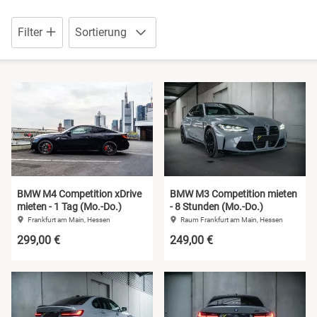
Niedersachsen
Eisenach
Filter
Sortierung
NRW
Erfurt
Rheinland-Pfalz
Frankfurt am Main
Saarland
Fulda
Sachsen
Gelsenkirchen
BMW M4 Competition xDrive
BMW M3 Competition mieten
mieten - 1 Tag (Mo.-Do.)
- 8 Stunden (Mo.-Do.)
Sachsen-Anhalt
Gera
Frankfurt am Main, Hessen
Raum Frankfurt am Main, Hessen
299,00 €
249,00 €
Schleswig-Holstein
Hannover
Thüringen
Kassel