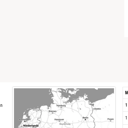
M
1
en
1