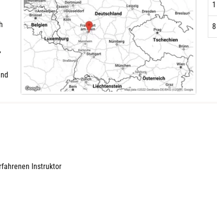
1
h
8
,
und
fahrenen Instruktor