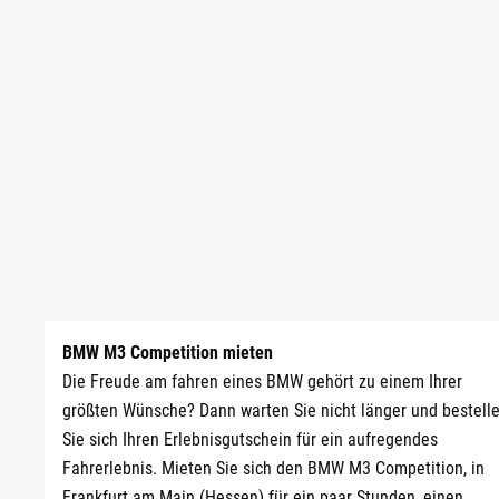
Koblenz
Leipzig
Mannheim
Mühlhausen
München
Rosenheim
Wuppertal
BMW M3 Competition mieten
Die Freude am fahren eines BMW gehört zu einem Ihrer
Zwickau
größten Wünsche? Dann warten Sie nicht länger und bestell
Sie sich Ihren Erlebnisgutschein für ein aufregendes
Fahrerlebnis. Mieten Sie sich den BMW M3 Competition, in
Frankfurt am Main (Hessen) für ein paar Stunden, einen