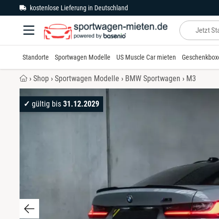
Zum Hauptinhalt springen
kostenlose Lieferung in Deutschland
Baden-Württemberg
Bad Hersfeld
RS6
V10
Huracán
720S
Chevrolet Corvette mieten
Standorte
Sportwagen Modelle
US Muscle Car mieten
Geschenkbox
Bayern
Bamberg
RS4
Spyder
Urus
Chevrolet Camaro mieten
›
Shop
›
Sportwagen Modelle
›
BMW Sportwagen
›
M3
Berlin
Berlin
R8
Dodge Challenger mieten
✓
gültig bis
31.12.2029
Brandenburg
Bielefeld
RS Q8
Ford Mustang mieten
Bremen
Braunschweig
Hamburg
Bremen
Hessen
Darmstadt
Mecklenburg-Vorpommern
Düsseldorf