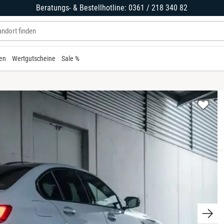
Beratungs- & Bestellhotline: 0361 / 218 340 82
en
Wertgutscheine
Sale %