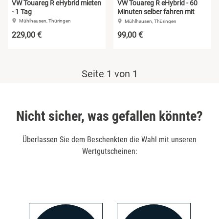
VW Touareg R eHybrid mieten
VW Touareg R eHybrid - 60
- 1 Tag
Minuten selber fahren mit
Niedersachsen
Eisenach
Instruktor
Mühlhausen, Thüringen
Mühlhausen, Thüringen
229,00 €
99,00 €
NRW
Erfurt
Rheinland-Pfalz
Frankfurt am Main
Seite 1 von 1
Saarland
Fulda
Nicht sicher, was gefallen könnte?
Sachsen
Gelsenkirchen
Überlassen Sie dem Beschenkten die Wahl mit unseren
Sachsen-Anhalt
Gera
Wertgutscheinen:
Schleswig-Holstein
Hannover
Thüringen
Kassel