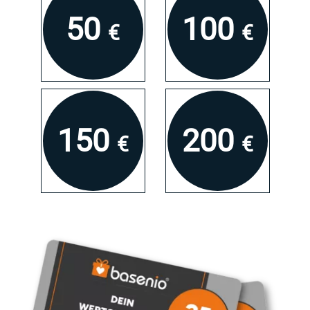
Koblenz
50
100
€
€
Leipzig
Mannheim
Mühlhausen
150
200
€
€
München
Rosenheim
Wuppertal
Zwickau