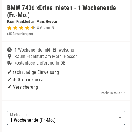
BMW 740d xDrive mieten - 1 Wochenende
Niedersachsen
Porsche mieten
(Fr.-Mo.)
Raum Frankfurt am Main, Hessen
4.6 von 5
NRW
(35 Bewertungen)
Rheinland-Pfalz
1 Wochenende inkl. Einweisung
Raum Frankfurt am Main, Hessen
Saarland
kostenlose Lieferung in DE
fachkundige Einweisung
Sachsen
400 km inklusive
Versicherung
Sachsen-Anhalt
mehr Details
Schleswig-Holstein
Mietdauer
Thüringen