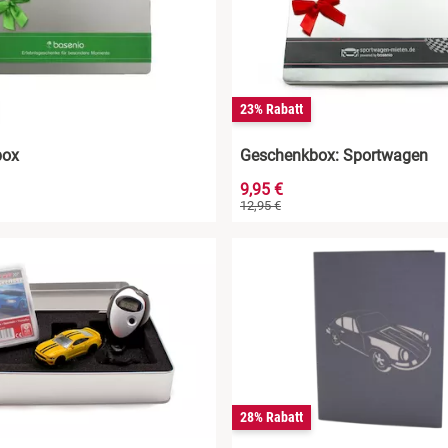
23% Rabatt
box
Geschenkbox: Sportwagen
9,95 €
12,95 €
28% Rabatt