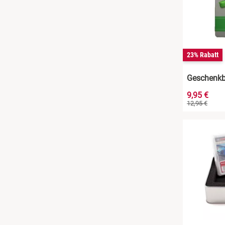
Koblenz
Leipzig
Mannheim
23% Rabatt
Geschenk
Mühlhausen
9,95 €
12,95 €
München
Rosenheim
Wuppertal
Zwickau