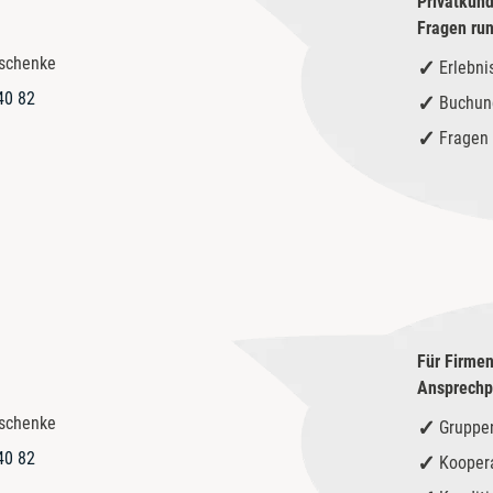
Privatkund
Fragen ru
eschenke
Erlebni
40 82
Buchun
Fragen 
Für Firmen
Ansprechpa
eschenke
Gruppe
40 82
Kooper