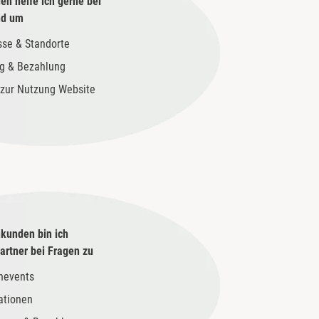
en helfe ich gerne bei
nd um
sse & Standorte
g & Bezahlung
zur Nutzung Website
kunden bin ich
rtner bei Fragen zu
nevents
ationen