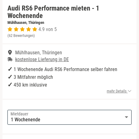
Audi RS6 Performance mieten - 1
Niedersachsen
Porsche mieten
Wochenende
Mühlhausen, Thüringen
4.9 von 5
NRW
(62 Bewertungen)
Rheinland-Pfalz
Mühlhausen, Thüringen
kostenlose Lieferung in DE
Saarland
1 Wochenende Audi RS6 Performance selber fahren
3 Mitfahrer möglich
Sachsen
450 km inklusive
mehr Details
Sachsen-Anhalt
Schleswig-Holstein
Mietdauer
Thüringen