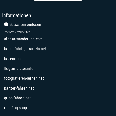
öffnet in neuem Fenster
Informationen
Gutschein einlösen
Weitere Erlebnisse:
öffnet in neuem Fenster
alpaka-wanderung.com
öffnet in neuem Fenster
ballonfahrt-gutschein.net
öffnet in neuem Fenster
basenio.de
öffnet in neuem Fenster
flugsimulator.info
öffnet in neuem Fenster
fotografieren-lernen.net
öffnet in neuem Fenster
panzer-fahren.net
öffnet in neuem Fenster
quad-fahren.net
öffnet in neuem Fenster
rundflug.shop