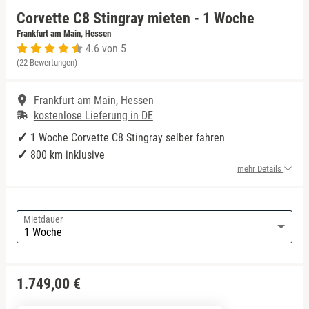
Corvette C8 Stingray mieten - 1 Woche
Niedersachsen
Porsche mieten
Frankfurt am Main, Hessen
4.6 von 5
(22 Bewertungen)
NRW
Frankfurt am Main, Hessen
Rheinland-Pfalz
kostenlose Lieferung in DE
Saarland
1 Woche Corvette C8 Stingray selber fahren
800 km inklusive
mehr Details
Sachsen
Sachsen-Anhalt
Mietdauer
Schleswig-Holstein
Thüringen
1.749,00 €