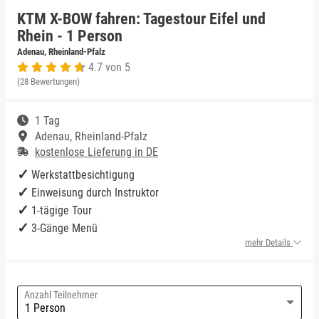
KTM X-BOW fahren: Tagestour Eifel und
Niedersachsen
Eisenach
Rhein - 1 Person
Adenau, Rheinland-Pfalz
4.7 von 5
NRW
Erfurt
(28 Bewertungen)
Rheinland-Pfalz
Frankfurt am Main
1 Tag
Adenau, Rheinland-Pfalz
Saarland
Fulda
kostenlose Lieferung in DE
Werkstattbesichtigung
Sachsen
Gelsenkirchen
Einweisung durch Instruktor
1-tägige Tour
Sachsen-Anhalt
Gera
3-Gänge Menü
mehr Details
Schleswig-Holstein
Hannover
Thüringen
Kassel
Anzahl Teilnehmer