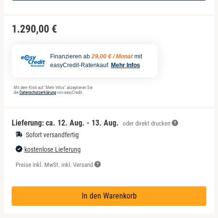
Koblenz
1.290,00 €
Leipzig
Mannheim
Finanzieren ab
29,00 € / Monat
mit
easyCredit-Ratenkauf.
Mehr Infos
Mühlhausen
Mit dem Klick auf "Mehr Infos" akzeptieren Sie
die
Datenschutzerklärung
von easyCredit.
München
Lieferung: ca.
12. Aug. - 13. Aug.
oder direkt drucken
Rosenheim
Sofort versandfertig
kostenlose Lieferung
Wuppertal
Preise inkl. MwSt. inkl. Versand
Zwickau
In den Warenkorb