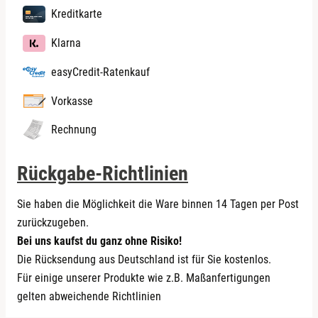
Kroatien
Bahrain
Slowakei
Irak
Kreditkarte
El Salvador
Lettland
Bangladesch
Slowenien
Iran
Elfenbeinküste
Litauen
Barbados
Klarna
Spanien
Israel
Eritrea
Luxemburg
Belize
Tschechien
Jamaika
easyCredit-Ratenkauf
Falklandinseln (Malwinen)
Malta
Benin
Ungarn
Japan
Fidschi
Monaco
Bermuda
Zypern
Vorkasse
Jemen
Französisch-Guayana
Niederlande
Bhutan
Jordanien
Französisch-Polynesien
Rechnung
Polen
Bolivien
Kaimaninseln
Französische Süd- und Antarktisgebiete
Portugal
Bonaire, Sint Eustatius und Saba
Kambodscha
Gabun
Rückgabe-Richtlinien
Rumänien
Botswana
Kamerun
Gambia
Schweden
Bouvetinsel
Kanada
Ghana
Sie haben die Möglichkeit die Ware binnen 14 Tagen per Post
Slowakei
Brasilien
Kap Verde
Grenada
zurückzugeben.
Slowenien
Britische Jungferninseln
Kasachstan
Guadeloupe
Bei uns kaufst du ganz ohne Risiko!
Spanien
Britisches Territorium im Indischen Ozean
Katar
Guam
Die Rücksendung aus Deutschland ist für Sie kostenlos.
Tschechien
Brunei Darussalam
Kenia
Guatemala
Für einige unserer Produkte wie z.B. Maßanfertigungen
Ungarn
Burkina Faso
Kirgisistan
Guernsey (Kanalinsel)
gelten abweichende Richtlinien
Zypern
Burundi
Kiribati
Guinea
Chile