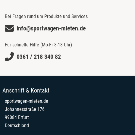
Kokosinseln (Keelinginseln)
Guinea-Bissau
China, Volksrepublik
Kolumbien
Guyana
Cookinseln
Bei Fragen rund um Produkte und Services
Komoren
Haiti
Costa Rica
Kongo
info@sportwagen-mieten.de
Heard- und McDonald-Inseln
Curaçao
Kuba
Honduras
Dominica
Kuwait
Hongkong
Für schnelle Hilfe (Mo-Fr 8-18 Uhr)
Dominikanische Republik
Laos
Indien
Dschibuti
0361 / 218 340 82
Lesotho
Indonesien
Ecuador
Libanon
Insel Man
El Salvador
Liberia
Irak
Elfenbeinküste
Libyen
Iran
Eritrea
Macau
Anschrift & Kontakt
Israel
Falklandinseln (Malwinen)
Madagaskar
Jamaika
sportwagen-mieten.de
Fidschi
Malawi
Japan
Johannesstraße 176
Französisch-Guayana
Malaysia
Jemen
Französisch-Polynesien
99084 Erfurt
Malediven
Jordanien
Französische Süd- und Antarktisgebiete
Deutschland
Mali
Kaimaninseln
Gabun