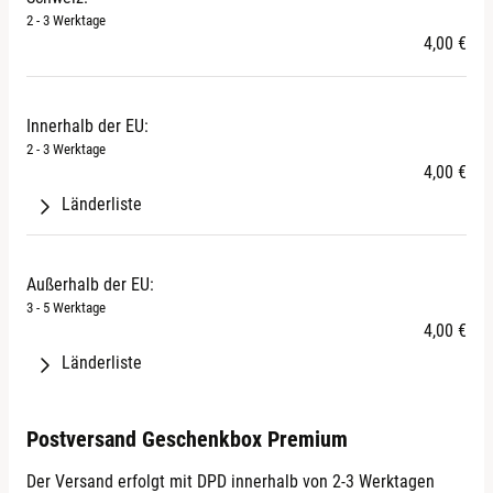
Monaco
Bahrain
Moldawien
2 - 3 Werktage
Niederlande
Bangladesch
4,00 €
Montenegro
Polen
Barbados
Norwegen
Portugal
Belize
San Marino
Rumänien
Benin
Innerhalb der EU:
Serbien
Schweden
2 - 3 Werktage
Bermuda
Türkei
4,00 €
Slowakei
Bhutan
Ukraine
Slowenien
Länderliste
Bolivien
Vatikanstadt
Spanien
Bonaire, Sint Eustatius und Saba
Österreich
Afghanistan
Tschechien
Botswana
Belgien
Ägypten
Außerhalb der EU:
Ungarn
Bouvetinsel
Bulgarien
Algerien
3 - 5 Werktage
Zypern
Brasilien
Dänemark
4,00 €
Amerikanisch-Ozeanien
Britische Jungferninseln
Estland
Amerikanisch-Samoa
Länderliste
Britisches Territorium im Indischen Ozean
Färöer
Amerikanische Jungferninseln
Åland
Brunei Darussalam
Finnland
Angola
Albanien
Postversand Geschenkbox Premium
Burkina Faso
Frankreich
Anguilla
Andorra
Burundi
Griechenland
Antarktis
Der Versand erfolgt mit DPD innerhalb von 2-3 Werktagen
Belarus (Weißrussland)