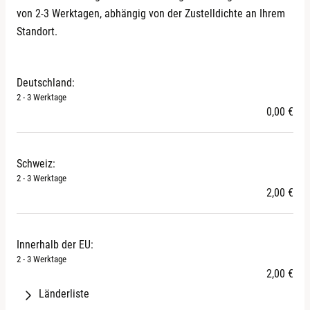
Koblenz
von 2-3 Werktagen, abhängig von der Zustelldichte an Ihrem
Bosnien und Herzegowina
Großbritannien
Standort.
Georgien
Irland
Leipzig
Gibraltar
Italien
Grönland
Kroatien
Mannheim
Deutschland:
Island
Lettland
2 - 3 Werktage
Jersey (Kanalinsel)
Litauen
Mühlhausen
0,00 €
Liechtenstein
Luxemburg
Mazedonien
Malta
München
Moldawien
Monaco
Schweiz:
Montenegro
Niederlande
2 - 3 Werktage
Rosenheim
2,00 €
Norwegen
Polen
San Marino
Portugal
Wuppertal
Serbien
Rumänien
Innerhalb der EU:
Türkei
Schweden
Zwickau
2 - 3 Werktage
Ukraine
Slowakei
2,00 €
Vatikanstadt
Slowenien
Länderliste
Afghanistan
Spanien