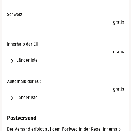
Niedersachsen
Eisenach
Porsche mieten
Schweiz:
gratis
NRW
Erfurt
Rheinland-Pfalz
Frankfurt am Main
Innerhalb der EU:
gratis
Saarland
Fulda
Länderliste
Österreich
Sachsen
Gelsenkirchen
Belgien
Außerhalb der EU:
Bulgarien
Sachsen-Anhalt
Gera
gratis
Dänemark
Länderliste
Estland
Schleswig-Holstein
Hannover
Åland
Färöer
Albanien
Finnland
Postversand
Thüringen
Kassel
Andorra
Frankreich
Der Versand erfolgt auf dem Postweg in der Regel innerhalb
Belarus (Weißrussland)
Griechenland