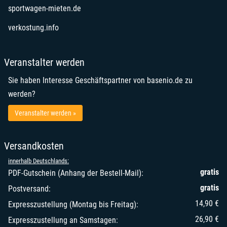
Mongolei
Kokosinseln (Keelinginseln)
öffnet in neuem Fenster
sportwagen-mieten.de
Puerto Rico
Montserrat
Kolumbien
Republik Kongo
Mosambik
öffnet in neuem Fenster
verkostung.info
Komoren
Réunion
Myanmar (Burma)
Kongo
Ruanda
Namibia
Kuba
Veranstalter werden
Russische Föderation
Nauru
Kuwait
Saint-Barthélemy
Nepal
Sie haben Interesse Geschäftspartner von basenio.de zu
Laos
Saint-Martin (franz. Teil)
Neukaledonien
werden?
Lesotho
Salomonen
Neuseeland
Libanon
Veranstalter werden »
Sambia
Nicaragua
Liberia
Samoa
Niederländische Antillen
Libyen
São Tomé und Príncipe
Versandkosten
Niger
Macau
Saudi-Arabien
Nigeria
Madagaskar
innerhalb Deutschlands:
Senegal
Niue
gratis
PDF-Gutschein (Anhang der Bestell-Mail):
Malawi
Seychellen
Nordkorea
gratis
Malaysia
Postversand:
Sierra Leone
Nördliche Marianen
Malediven
14,90 €
Expresszustellung (Montag bis Freitag):
Simbabwe
Norfolkinsel
Mali
26,90 €
Expresszustellung an Samstagen:
Singapur
Oman