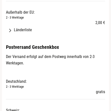
Österreich
Ägypten
Tschechien
Belgien
Algerien
Ungarn
Außerhalb der EU:
Bulgarien
Amerikanisch-Ozeanien
Zypern
2 - 3 Werktage
Dänemark
2,00 €
Amerikanisch-Samoa
Estland
Amerikanische Jungferninseln
Länderliste
Färöer
Angola
Åland
Finnland
Anguilla
Albanien
Postversand Geschenkbox
Frankreich
Antarktis
Andorra
Griechenland
Antigua und Barbuda
Der Versand erfolgt auf dem Postweg innerhalb von 2-3
Belarus (Weißrussland)
Großbritannien
Äquatorialguinea
Werktagen.
Bosnien und Herzegowina
Irland
Argentinien
Georgien
Italien
Armenien
Gibraltar
Kroatien
Aruba
Deutschland:
Grönland
Lettland
2 - 3 Werktage
Aserbaidschan
Island
gratis
Litauen
Äthiopien
Jersey (Kanalinsel)
Luxemburg
Australien
Liechtenstein
Malta
Bahamas
Mazedonien
Schweiz: